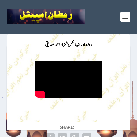
روزہ اور ضبط نفس شہزاد احمد صدیقی
SHARE: