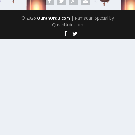
© 2026
| Ramadan Special by
QuranUrdu.com
QuranUrdu.com