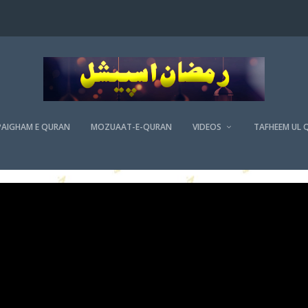
PAIGHAM E QURAN
MOZUAAT-E-QURAN
VIDEOS
TAFHEEM UL 
لیلۃ القدر میں کیا دعا کریں – منور علی صدیقی