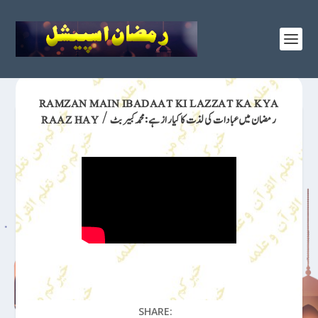
RAMZAN MAIN IBADAAT KI LAZZAT KA KYA
RAAZ HAY / رمضان میں عبادات کی لذت کا کیا راز ہے:محمد کبیر بٹ
SHARE: