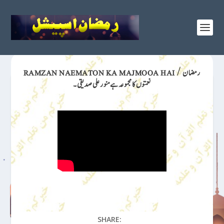
RAMZAN NAEMATON KA MAJMOOA HAI / رمضان
نعمتوں کا مجموعہ ہےمنور علی صدیقی۔
SHARE: