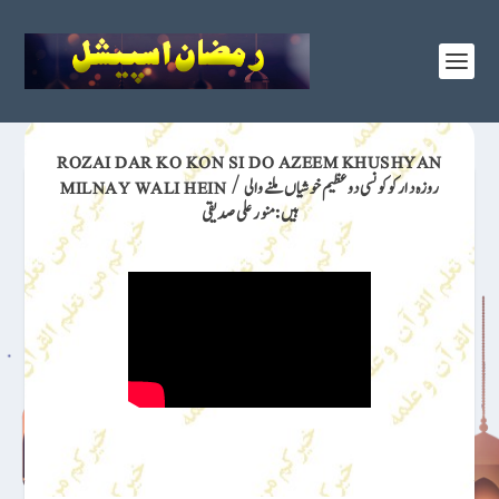
ROZAI DAR KO KON SI DO AZEEM KHUSHYAN
MILNAY WALI HEIN / روزہ دار کو کونسی دو عظیم خوشیاں ملنے والی
ہیں:منور علی صدیقی