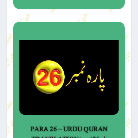
PARA 26 – URDU QURAN