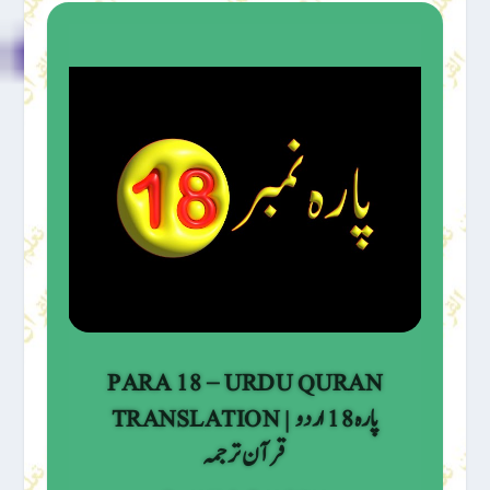
PARA 18 – URDU QURAN
TRANSLATION | پارہ 18 اردو
قرآن ترجمہ