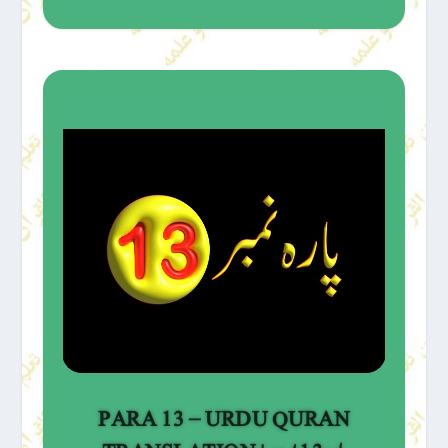
PARA 13 – URDU QURAN