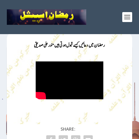
رمضان میں دعائیں کیسے قبول ہوتی ہیں منورعلی صدیقی
SHARE: